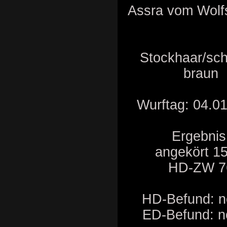
Assra vom Wolfs
Stockhaar/sc
braun
Wurftag: 04.01
Ergebnis
angekört 1
HD-ZW 7
HD-Befund: n
ED-Befund: n