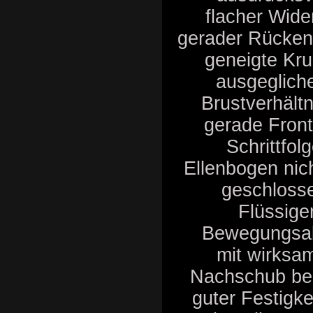
flacher Wider
gerader Rücken
geneigte Kr
ausgeglich
Brustverhältn
gerade Fron
Schrittfolg
Ellenbogen nic
geschloss
Flüssige
Bewegungsab
mit wirksa
Nachschub bei
guter Festigke