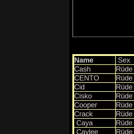
Name
Sex
Cash
Rüde
CENTO
Rüde
Cid
Rüde
Cisko
Rüde
Cooper
Rüde
Crack
Rüde
Caya
Rüde
Caylee
Rüde