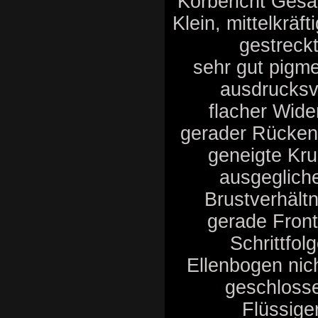
Körbericht Gesam
Klein, mittelkräft
gestreckt
sehr gut pigme
ausdrucksvo
flacher Wider
gerader Rücken
geneigte Kr
ausgeglich
Brustverhältn
gerade Fron
Schrittfolg
Ellenbogen nic
geschloss
Flüssige