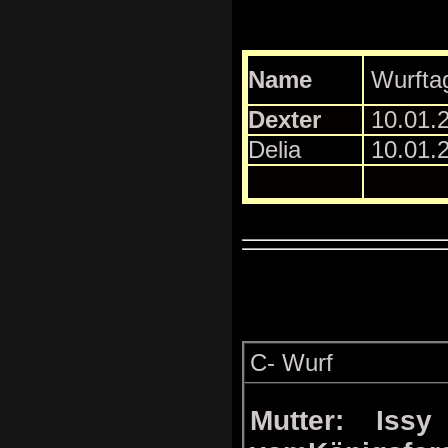
Name
Wurfta
Dexter
10.01.
Delia
10.01.
C- Wurf
Mutter: Issy