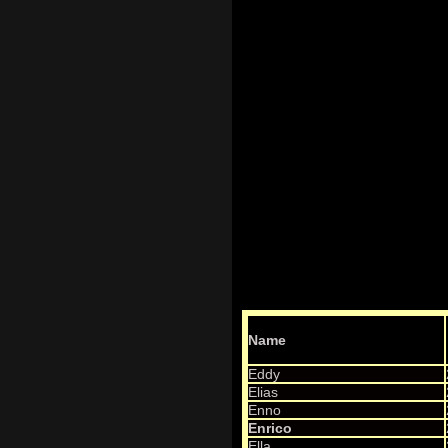
Name
Eddy
Elias
Enno
Enrico
Ella